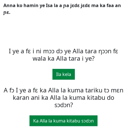
Anna ko hamin ye Isa la a ɲa jɛdɛ jɛdɛ ma ka faa an
ɲɛ.
I ye a fε i ni mͻͻ dͻ ye Alla tara ηͻͻn fε
wala ka Alla tara i ye?
Ila kela
A fͻ I ye a fε ka Alla la kuma tariku tͻ mεn
karan ani ka Alla la kuma kitabu do
sͻdͻn?
Ka Alla la kuma kitabu sͻdͻn