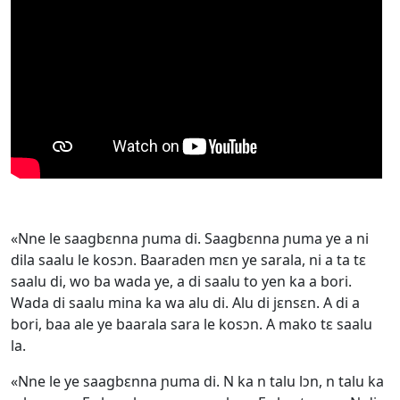
«Nne le saagbɛnna ɲuma di. Saagbɛnna ɲuma ye a ni
dila saalu le kosɔn. Baaraden mɛn ye sarala, ni a ta tɛ
saalu di, wo ba wada ye, a di saalu to yen ka a bori.
Wada di saalu mina ka wa alu di. Alu di jɛnsɛn. A di a
bori, baa ale ye baarala sara le kosɔn. A mako tɛ saalu
la.
«Nne le ye saagbɛnna ɲuma di. N ka n talu lɔn, n talu ka