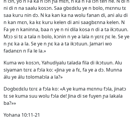
n lɔn, yo n Fa ka n lɔn ɲa mɛn, n ka n Fa lɔn ten ne. N di n
ni di n na saalu kosɔn. Saa gbɛdɛlu ye n bolo, mɛnnu tɛ
saa kuru nin dɔ. N ka kan ka na wolu fanan di, ani alu di
n kan mɛn, ka kɛ kuru kelen di ani saagbɛnna kelen. N
Fa ye n kaninna, baa n ye n ni dila kosa n di a ta ikɔtuun.
Mɔɔ si tɛ a tala n bolo, kɔnin n ye a lala n yɛrɛ ɲɛ le. Se ye
n ɲɛ ka a la. Se ye n ɲɛ ka a ta ikɔtuun. Jamari wo
fadanɛn n Fa le la.»
Kuma wo kosɔn, Yahudiyalu talada fila di ikɔtuun. Alu
siyaman tɛrɛ a fɔla ko: «Jina ye a fɛ, fa ye a dɔ. Munna
álu ye álu tolomalɔla a la?»
Dogbɛdɛlu tɛrɛ a fɔla ko: «A ye kuma mɛnnu fɔla, jinatɔ
tɛ se kuma suu wolu fɔla de! Jina di se fuyen ɲa lakala
ba?»»
Yohana 10:11-21