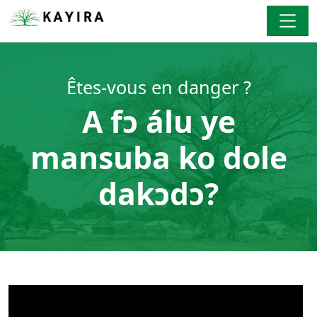
Êtes-vous en danger ?
A fɔ álu ye
mansuba ko dole
dakɔdɔ?