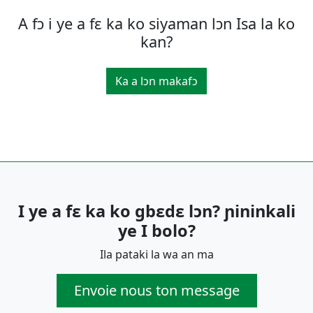
A fͻ i ye a fε ka ko siyaman lͻn Isa la ko
kan?
Ka a lͻn makafͻ
I ye a fɛ ka ko gbɛdɛ lɔn? ɲininkali
ye I bolo?
Ila pataki la wa an ma
Envoie nous ton message