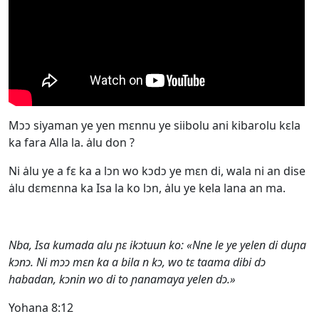
Mͻͻ siyaman ye yen mεnnu ye siibolu ani kibarolu kεla
ka fara Alla la. ȧlu don ?
Ni ȧlu ye a fε ka a lͻn wo kͻdͻ ye mεn di, wala ni an dise
ȧlu dεmεnna ka Isa la ko lͻn, ȧlu ye kela lana an ma.
Nba, Isa kumada alu ɲɛ ikɔtuun ko: «Nne le ye yelen di duɲa
kɔnɔ. Ni mɔɔ mɛn ka a bila n kɔ, wo tɛ taama dibi dɔ
habadan, kɔnin wo di to ɲanamaya yelen dɔ.»
Yohana 8:12