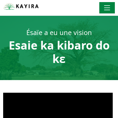
Ésaïe a eu une vision
Esaie ka kibaro do
kε