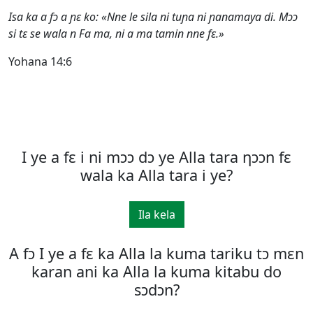
Isa ka a fɔ a ɲɛ ko: «Nne le sila ni tuɲa ni ɲanamaya di. Mɔɔ
si tɛ se wala n Fa ma, ni a ma tamin nne fɛ.»
Yohana 14:6
I ye a fε i ni mͻͻ dͻ ye Alla tara ηͻͻn fε
wala ka Alla tara i ye?
Ila kela
A fͻ I ye a fε ka Alla la kuma tariku tͻ mεn
karan ani ka Alla la kuma kitabu do
sͻdͻn?