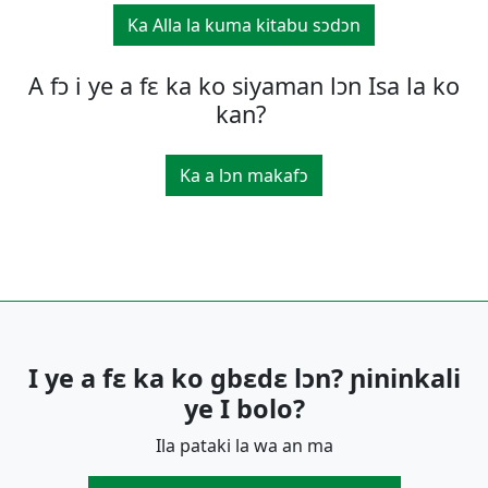
Ka Alla la kuma kitabu sͻdͻn
A fͻ i ye a fε ka ko siyaman lͻn Isa la ko
kan?
Ka a lͻn makafͻ
I ye a fɛ ka ko gbɛdɛ lɔn? ɲininkali
ye I bolo?
Ila pataki la wa an ma